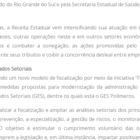
o do Rio Grande do Sul e pela Secretaria Estadual de Saúde
s, a Receita Estadual vem intensificando sua atuação em
ses, outras operações neste e em outros setores econôm
icos e combater a sonegação, as ações promovidas pelo
te seus tributos e coibir a concorrência desleal entre empr
ados Setoriais
o um novo modelo de fiscalização por meio da iniciativa “F
 medidas propostas para modernização da administração t
dos Setoriais (GES), dentre os quais está o GES Polímeros.
lizar a fiscalização e ampliar as análises setoriais dos pr
prevenção, a especialização, a gestão de riscos, o monito
O objetivo é estimular o cumprimento voluntário das o
rem a legislação e, em última instância, impactar positiva