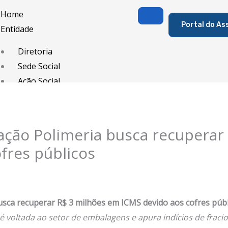
Home
Portal do As
Entidade
Diretoria
Sede Social
Ação Social
Associado
Porque ser um Associado
ação Polimeria busca recuperar
Contribuições
fres públicos
Contribuição Sindical
Dissídios e Convenções de Trabalho
Filiação Sindical
EICON
sca recuperar R$ 3 milhões em ICMS devido aos cofres públ
 é voltada ao setor de embalagens e apura indícios de fra
Serviços