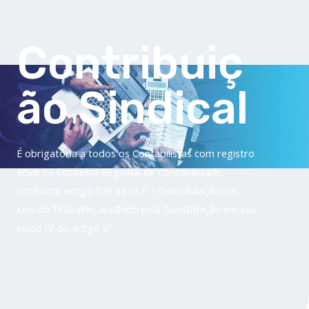
Filiação Sindical
EICON
Contribuiç
Serviços
Assessoria Juridica
ão Sindical
Convênios
Vagas/Oportunidades
Cursos
É obrigatória a todos os Contabilistas com registro
Links
ativo no Conselho Regional de Contabilidade,
Notícias
conforme artigo 579 da CLT – Consolidação das
Agenda
Leis do Trabalho, acolhido pela Constituição em seu
Contato
inciso IV do artigo 8º.
X