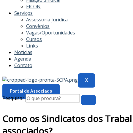
Filiação Sindical
EICON
Serviços
Assessoria Juridica
Convênios
Vagas/Oportunidades
Cursos
Links
Notícias
Agenda
Contato
X
Portal do Associado
Pesquisar
Como os Sindicatos dos Trabalh
associados?