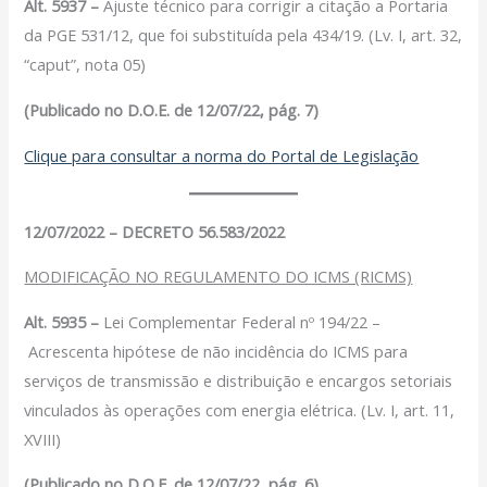
Alt. 5937 –
Ajuste técnico para corrigir a citação a Portaria
da PGE 531/12, que foi substituída pela 434/19. (Lv. I, art. 32,
“caput”, nota 05)
(Publicado no D.O.E. de 12/07/22, pág. 7)
Clique para consultar a norma do Portal de Legislação
12/07/2022 – DECRETO 56.583/2022
MODIFICAÇÃO NO REGULAMENTO DO ICMS (RICMS)
Alt. 5935 –
Lei Complementar Federal nº 194/22 –
Acrescenta hipótese de não incidência do ICMS para
serviços de transmissão e distribuição e encargos setoriais
vinculados às operações com energia elétrica. (Lv. I, art. 11,
XVIII)
(Publicado no D.O.E. de 12/07/22, pág. 6)