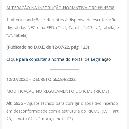
Filiação Sindical
ALTERAÇÃO NA INSTRUÇÃO NORMATIVA DRP Nº 45/98
:
EICON
1.
Altera condições referentes à dispensa da escrituração
Serviços
digital das NFC-e na EFD. (Tít. I, Cap. LI, 1.4.3, “a”, tabela, e
“b”, tabela)
Assessoria Juridica
Convênios
(Publicado no D.O.E. de 12/07/22, pág. 123)
Vagas/Oportunidades
Clique para consultar a norma do Portal de Legislação
Cursos
Links
Notícias
12/07/2022 – DECRETO 56.584/2022
Agenda
MODIFICAÇÃO NO REGULAMENTO DO ICMS (RICMS)
Contato
Alt. 5936 –
Ajuste técnico para corrigir dispositivo inserido
em desconformidade com a estrutura do RICMS. (Lv. I, art.
X
23, II, nota 02, “c”, nota, e nota 03)