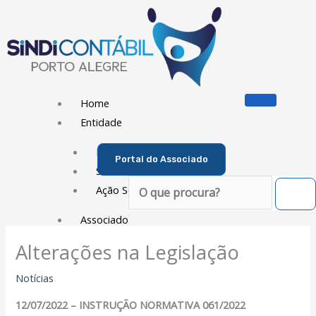
Ir
para
o
conteúdo
Home
Entidade
Diretoria
Portal do Associado
Sede Social
Pesquisar
Ação Social
Associado
Alterações na Legislação
Porque ser um Associado
Contribuições
Notícias
Contribuição Sindical
12/07/2022 – INSTRUÇÃO NORMATIVA 061/2022
Dissídios e Convenções de Trabalho