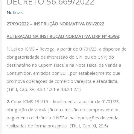
DECRETO 56.669/2022
Filiação Sindical
EICON
Notícias
27/09/2022 – INSTRUÇÃO NORMATIVA 081/2022
Serviços
ALTERAÇÃO NA INSTRUÇÃO NORMATIVA DRP Nº 45/98
:
Assessoria Juridica
Convênios
1.
Lei do ICMS – Revoga, a partir de 01/01/23, a dispensa de
Vagas/Oportunidades
obrigatoriedade de impressão do CPF ou do CNPJ do
Cursos
destinatário no Cupom Fiscal e na Nota Fiscal de Venda a
Links
Consumidor, emitidos por ECF, por estabelecimento que
promova operações de comércio varejista e atacadista.
Notícias
(Tít. I, Cap. XV, 4.3.1.1.2.1 e 4.3.2.1.2.1)
Agenda
Contato
2.
Conv. ICMS 134/16 – Implementa, a partir de 01/01/23,
obrigação de vinculação da emissão do comprovante de
pagamento eletrônico à NFC-e nas operações de venda
X
realizadas de forma presencial. (Tít. I, Cap. XI, 29.5)