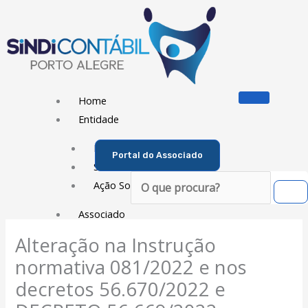
Ir
para
o
conteúdo
Home
Entidade
Diretoria
Portal do Associado
Sede Social
Pesquisar
Ação Social
Associado
Alteração na Instrução
Porque ser um Associado
normativa 081/2022 e nos
Contribuições
Contribuição Sindical
decretos 56.670/2022 e
Dissídios e Convenções de Trabalho