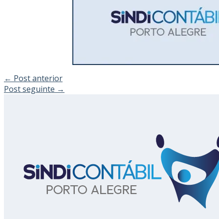
←
Post anterior
Post seguinte
→