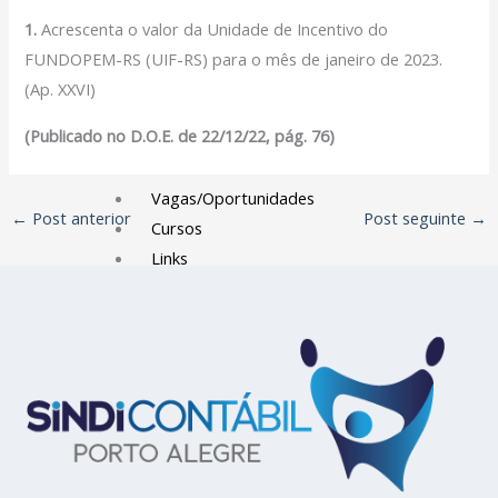
Filiação Sindical
1.
Acrescenta o valor da Unidade de Incentivo do
EICON
FUNDOPEM-RS (UIF-RS) para o mês de janeiro de 2023.
(Ap. XXVI)
Serviços
(Publicado no D.O.E. de 22/12/22, pág. 76)
Assessoria Juridica
Convênios
Vagas/Oportunidades
←
Post anterior
Post seguinte
→
Cursos
Links
Notícias
Agenda
Contato
X