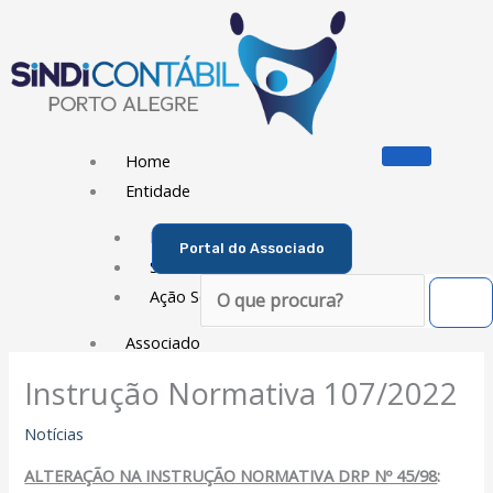
Ir
para
o
conteúdo
Home
Entidade
Diretoria
Portal do Associado
Sede Social
Pesquisar
Ação Social
Associado
Instrução Normativa 107/2022
Porque ser um Associado
Contribuições
Notícias
Contribuição Sindical
ALTERAÇÃO NA INSTRUÇÃO NORMATIVA DRP Nº 45/98
:
Dissídios e Convenções de Trabalho