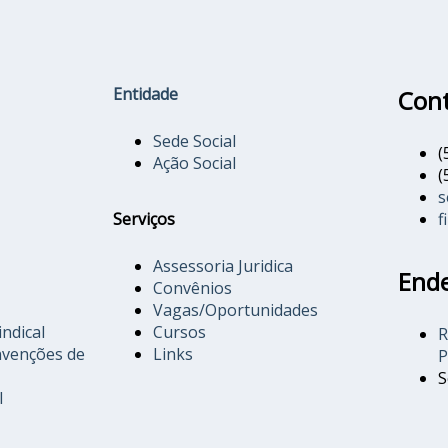
Cursos
Links
Notícias
Entidade
Con
Agenda
Contato
Sede Social
(
Ação Social
(
X
s
Serviços
f
Assessoria Juridica
End
Convênios
Vagas/Oportunidades
indical
Cursos
R
nvenções de
Links
P
S
l