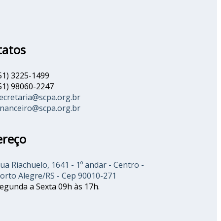
tatos
51) 3225-1499
51) 98060-2247
ecretaria@scpa.org.br
inanceiro@scpa.org.br
ereço
ua Riachuelo, 1641 - 1º andar - Centro -
orto Alegre/RS - Cep 90010-271
egunda a Sexta 09h às 17h.