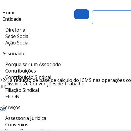
Home
Portal do Asso
Entidade
Diretoria
Sede Social
Ação Social
Associado
Porque ser um Associado
Contribuições
Contribuição Sindical
/24, a redução de base de cálculo do ICMS nas operações co
Dissídios e Convenções de Trabalho
II)
Filiação Sindical
EICON
Serviços
ção
Assessoria Juridica
Convênios
Vagas/Oportunidades