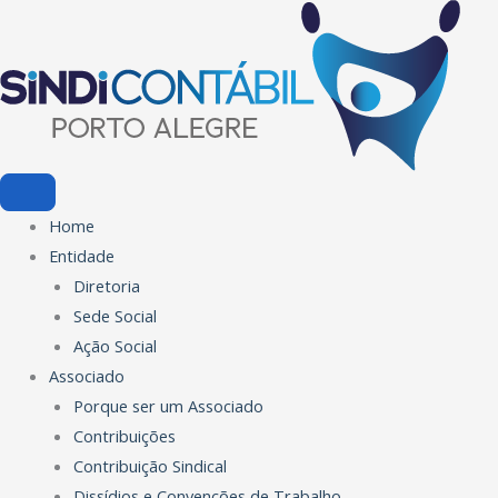
Ir
para
o
conteúdo
Home
Entidade
Diretoria
Sede Social
Ação Social
Associado
Porque ser um Associado
Contribuições
Contribuição Sindical
Dissídios e Convenções de Trabalho