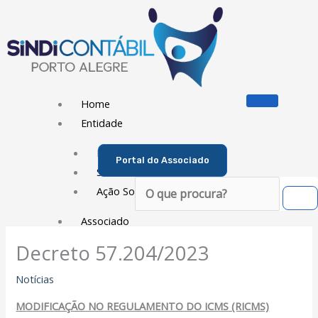
Ir
para
o
conteúdo
Home
Entidade
Diretoria
Portal do Associado
Sede Social
Pesquisar
Ação Social
Associado
Decreto 57.204/2023
Porque ser um Associado
Contribuições
Notícias
Contribuição Sindical
MODIFICAÇÃO NO REGULAMENTO DO ICMS (RICMS)
Dissídios e Convenções de Trabalho