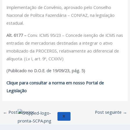
Filiação Sindical
Implementação de Convênio, aprovado pelo Conselho
EICON
Nacional de Política Fazendária – CONFAZ, na legislação
estadual.
Serviços
Alt. 6177 –
Conv. ICMS 95/23 – Concede isenção de ICMS nas
Assessoria Juridica
entradas de mercadorias destinadas a integrar o ativo
Convênios
imobilizado da PROCERGS, relativamente ao diferencial de
Vagas/Oportunidades
alíquota. (Lv I, art. 9º, CCXXIV)
Cursos
Links
(Publicado no D.O.E. de 19/09/23, pág. 5)
Notícias
Clique para consultar a norma em nosso Portal de
Agenda
Legislação
Contato
←
Post anterior
Post seguinte
→
X