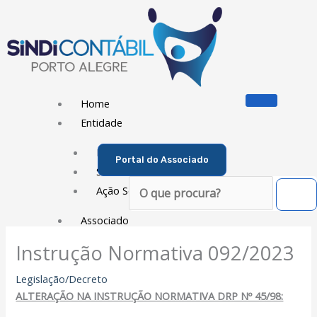
Ir
para
o
conteúdo
Home
Entidade
Diretoria
Portal do Associado
Sede Social
Pesquisar
Ação Social
Associado
Instrução Normativa 092/2023
Porque ser um Associado
Contribuições
Legislação/Decreto
Contribuição Sindical
ALTERAÇÃO NA INSTRUÇÃO NORMATIVA DRP Nº 45/98:
Dissídios e Convenções de Trabalho