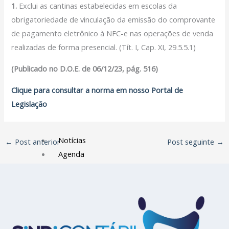
1.
Exclui as cantinas estabelecidas em escolas da
Filiação Sindical
obrigatoriedade de vinculação da emissão do comprovante
EICON
de pagamento eletrônico à NFC-e nas operações de venda
Serviços
realizadas de forma presencial. (Tít. I, Cap. XI, 29.5.5.1)
Assessoria Juridica
(Publicado no D.O.E. de 06/12/23, pág. 516)
Convênios
Clique para consultar a norma em nosso Portal de
Vagas/Oportunidades
Legislação
Cursos
Links
Notícias
←
Post anterior
Post seguinte
→
Agenda
Contato
X