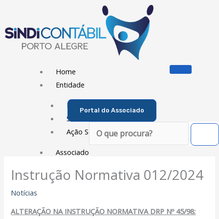
Ir
para
o
conteúdo
Home
Entidade
Diretoria
Portal do Associado
Sede Social
Pesquisar
Ação Social
Associado
Instrução Normativa 012/2024
Porque ser um Associado
Contribuições
Notícias
Contribuição Sindical
ALTERAÇÃO NA INSTRUÇÃO NORMATIVA DRP Nº 45/98:
Dissídios e Convenções de Trabalho