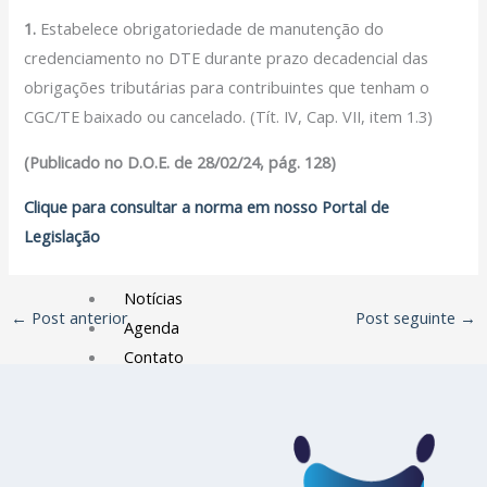
Filiação Sindical
1.
Estabelece obrigatoriedade de manutenção do
EICON
credenciamento no DTE durante prazo decadencial das
obrigações tributárias para contribuintes que tenham o
Serviços
CGC/TE baixado ou cancelado. (Tít. IV, Cap. VII, item 1.3)
Assessoria Juridica
(Publicado no D.O.E. de 28/02/24, pág. 128)
Convênios
Vagas/Oportunidades
Clique para consultar a norma em nosso Portal de
Cursos
Legislação
Links
Notícias
←
Post anterior
Post seguinte
→
Agenda
Contato
X