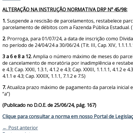
ALTERAÇÃO NA INSTRUÇÃO NORMATIVA DRP Nº 45/98:
1.
Suspende a rescisão de parcelamentos, restabelece pa
parcelamento de débitos com a Fazenda Pública Estadual. (Tít. I
2.
Prorroga, para 01/07/24, a data de inscrição como Dívida
no período de 24/04/24 a 30/06/24. (Tít. III, Cap. XIV, 1.1.1.1.
3 a 6 e 8 a 12.
Amplia o número máximo de meses do parcela
de cancelamento de moratória por inadimplência e restabelece
e 4.3; Cap. XXXI, 1.3.1, 4.1.2 e 4.3; Cap. XXXII, 1.1.1.1, 4.1.2 e 4.
4.1.1 e 4.3; Cap. XXXIX, 1.1.1, 7.1.2 e 7.5)
7.
Atualiza prazo máximo de pagamento da parcela inicial e a
“a”)
(Publicado no D.O.E. de 25/06/24, pág. 167)
Clique para consultar a norma em nosso Portal de Legisla
←
Post anterior