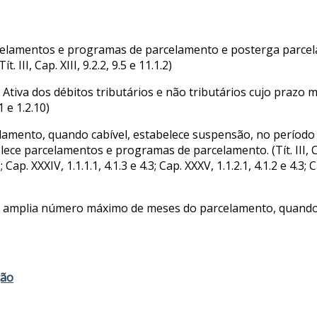
rcelamentos e programas de parcelamento e posterga parce
II, Cap. XIII, 9.2.2, 9.5 e 11.1.2)
 Ativa dos débitos tributários e não tributários cujo prazo
1 e 1.2.10)
mento, quando cabível, estabelece suspensão, no período d
 parcelamentos e programas de parcelamento. (Tít. III, Cap. XX
3; Cap. XXXIV, 1.1.1.1, 4.1.3 e 4.3; Cap. XXXV, 1.1.2.1, 4.1.2 e 4.3; 
mplia número máximo de meses do parcelamento, quando cabível.
ção