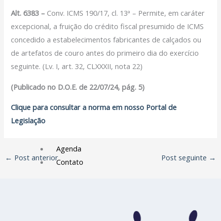
Filiação Sindical
Alt. 6383 –
Conv. ICMS 190/17, cl. 13ª – Permite, em caráter
EICON
excepcional, a fruição do crédito fiscal presumido de ICMS
concedido a estabelecimentos fabricantes de calçados ou
Serviços
de artefatos de couro antes do primeiro dia do exercício
Assessoria Juridica
seguinte. (Lv. I, art. 32, CLXXXII, nota 22)
Convênios
(Publicado no D.O.E. de 22/07/24, pág. 5)
Vagas/Oportunidades
Cursos
Clique para consultar a norma em nosso Portal de
Links
Legislação
Notícias
Agenda
←
Post anterior
Post seguinte
→
Contato
X