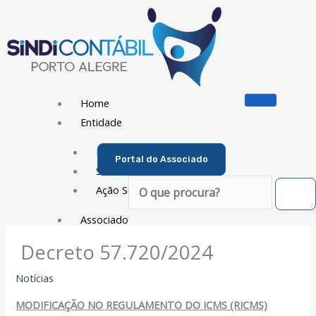
Ir
para
o
conteúdo
Home
Entidade
Diretoria
Portal do Associado
Sede Social
Pesquisar
Ação Social
Associado
Decreto 57.720/2024
Porque ser um Associado
Contribuições
Notícias
Contribuição Sindical
MODIFICAÇÃO NO REGULAMENTO DO ICMS (RICMS)
Dissídios e Convenções de Trabalho