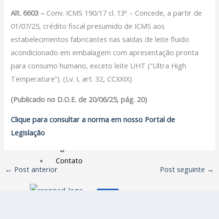
Filiação Sindical
Alt. 6603 –
Conv. ICMS 190/17 cl. 13ª – Concede, a partir de
EICON
01/07/25, crédito fiscal presumido de ICMS aos
estabelecimentos fabricantes nas saídas de leite fluido
Serviços
acondicionado em embalagem com apresentação pronta
Assessoria Juridica
para consumo humano, exceto leite UHT (“Ultra High
Convênios
Temperature”). (Lv. I, art. 32, CCXXIX)
Vagas/Oportunidades
(Publicado no D.O.E. de 20/06/25, pág. 20)
Cursos
Links
Clique para consultar a norma em nosso Portal de
Legislação
Notícias
Agenda
Contato
←
Post anterior
Post seguinte
→
X