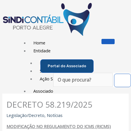
Ir
para
o
conteúdo
Home
Entidade
Diretoria
Portal do Associado
Sede Social
Pesquisar
Ação Social
Associado
DECRETO 58.219/2025
Porque ser um Associado
Contribuições
Legislação/Decreto
,
Notícias
Contribuição Sindical
MODIFICAÇÃO NO REGULAMENTO DO ICMS (RICMS)
Dissídios e Convenções de Trabalho