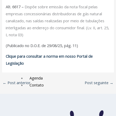
Filiação Sindical
Alt. 6617 –
Dispõe sobre emissão da nota fiscal pelas
EICON
empresas concessionárias distribuidoras de gás natural
canalizado, nas saídas realizadas por meio de tubulações
Serviços
interligadas ao endereço do consumidor final. (Lv. II, art. 25,
Assessoria Juridica
I, nota 03)
Convênios
(Publicado no D.O.E. de 29/08/25, pág. 11)
Vagas/Oportunidades
Cursos
Clique para consultar a norma em nosso Portal de
Links
Legislação
Notícias
Agenda
←
Post anterior
Post seguinte
→
Contato
X