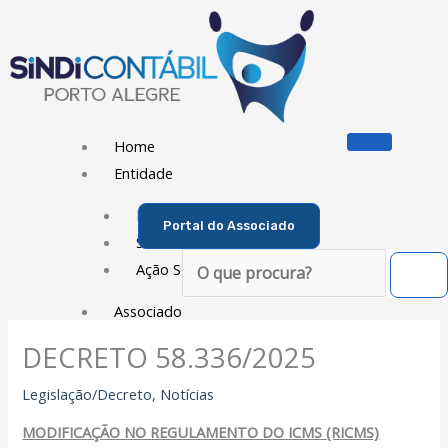
Ir
para
o
conteúdo
Home
Entidade
Diretoria
Portal do Associado
Sede Social
Pesquisar
Ação Social
Associado
DECRETO 58.336/2025
Porque ser um Associado
Contribuições
Legislação/Decreto
,
Notícias
Contribuição Sindical
MODIFICAÇÃO NO REGULAMENTO DO ICMS (RICMS)
Dissídios e Convenções de Trabalho