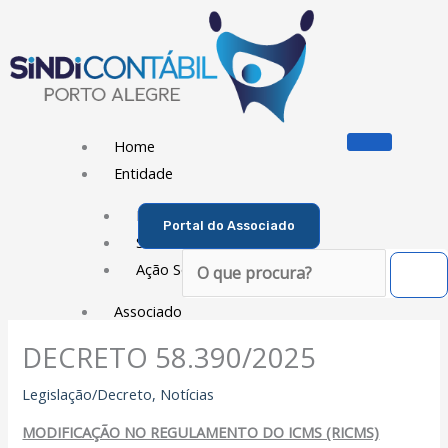
Ir
para
o
conteúdo
Home
Entidade
Diretoria
Portal do Associado
Sede Social
Pesquisar
Ação Social
Associado
DECRETO 58.390/2025
Porque ser um Associado
Contribuições
Legislação/Decreto
,
Notícias
Contribuição Sindical
MODIFICAÇÃO NO REGULAMENTO DO ICMS (RICMS)
Dissídios e Convenções de Trabalho