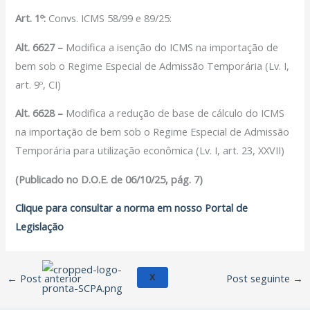
Filiação Sindical
Art. 1º:
Convs. ICMS 58/99 e 89/25:
EICON
Alt. 6627 –
Modifica a isenção do ICMS na importação de
Serviços
bem sob o Regime Especial de Admissão Temporária (Lv. I,
art. 9º, CI)
Assessoria Juridica
Convênios
Alt. 6628 –
Modifica a redução de base de cálculo do ICMS
Vagas/Oportunidades
na importação de bem sob o Regime Especial de Admissão
Cursos
Temporária para utilização econômica (Lv. I, art. 23, XXVII)
Links
(Publicado no D.O.E. de 06/10/25, pág. 7)
Notícias
Clique para consultar a norma em nosso Portal de
Agenda
Legislação
Contato
←
Post anterior
Post seguinte
→
X