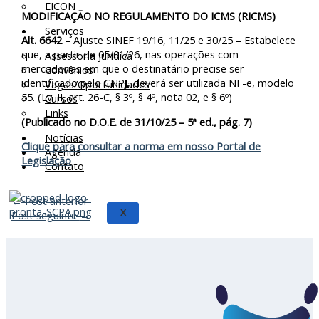
EICON
MODIFICAÇÃO NO REGULAMENTO DO ICMS (RICMS)
Serviços
Alt. 6642
–
Ajuste SINEF 19/16, 11/25 e 30/25 – Estabelece
que, a partir de 05/01/26, nas operações com
Assessoria Juridica
mercadorias em que o destinatário precise ser
Convênios
identificado pelo CNPJ, deverá ser utilizada NF-e, modelo
Vagas/Oportunidades
55. (Lv. II, art. 26-C, § 3º, § 4º, nota 02, e § 6º)
Cursos
Links
(Publicado no D.O.E. de 31/10/25 – 5ª ed., pág. 7)
Notícias
Clique para consultar a norma em nosso Portal de
Agenda
Legislação
Contato
←
Post anterior
X
Post seguinte
→