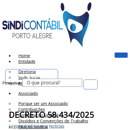
Ir
para
o
conteúdo
Home
Entidade
Diretoria
Portal do Associado
Sede Social
Pesquisar
Ação Social
Associado
Porque ser um Associado
Contribuições
DECRETO 58.434/2025
Contribuição Sindical
Dissídios e Convenções de Trabalho
Legislação/Decreto
,
Notícias
Filiação Sindical