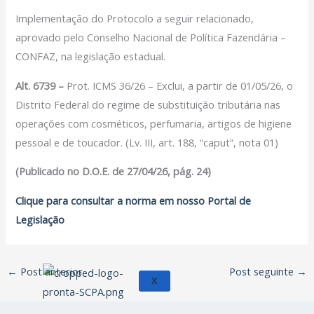
Filiação Sindical
Implementação do Protocolo a seguir relacionado,
EICON
aprovado pelo Conselho Nacional de Política Fazendária –
CONFAZ, na legislação estadual.
Serviços
Alt. 6739 –
Prot. ICMS 36/26 – Exclui, a partir de 01/05/26, o
Assessoria Juridica
Distrito Federal do regime de substituição tributária nas
Convênios
operações com cosméticos, perfumaria, artigos de higiene
Vagas/Oportunidades
pessoal e de toucador. (Lv. III, art. 188, “caput”, nota 01)
Cursos
Links
(Publicado no D.O.E. de 27/04/26, pág. 24)
Notícias
Clique para consultar a norma em nosso Portal de
Agenda
Legislação
Contato
←
Post anterior
Post seguinte
→
X