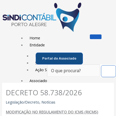
Ir
para
o
conteúdo
Home
Entidade
Diretoria
Portal do Associado
Sede Social
Pesquisar
Ação Social
Associado
DECRETO 58.738/2026
Porque ser um Associado
Contribuições
Legislação/Decreto
,
Notícias
Contribuição Sindical
MODIFICAÇÃO NO REGULAMENTO DO ICMS (RICMS)
Dissídios e Convenções de Trabalho