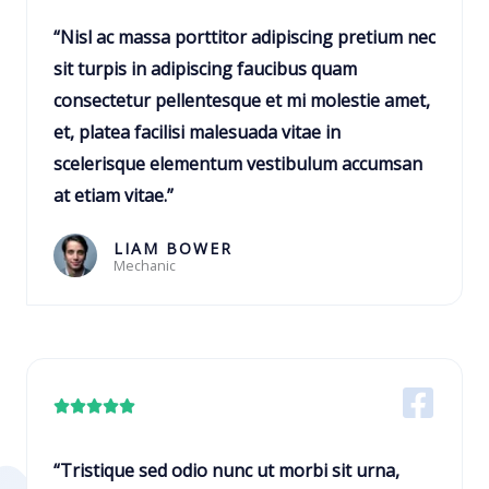
l
5
a
“Nisl ac massa porttitor adipiscing pretium nec
d
s
sit turpis in adipiscing faucibus quam
e
s
consectetur pellentesque et mi molestie amet,
5
i
et, platea facilisi malesuada vitae in
f
scelerisque elementum vestibulum accumsan
i
at etiam vitae.”
c
a
LIAM BOWER
Mechanic
d
o
c
o
m
C





o
l
5
a
“Tristique sed odio nunc ut morbi sit urna,
d