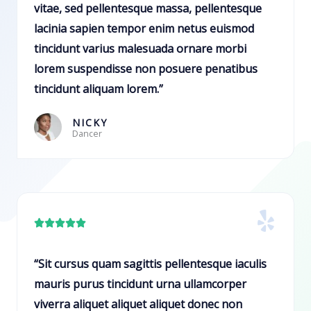
s
vitae, sed pellentesque massa, pellentesque
e
s
lacinia sapien tempor enim netus euismod
5
i
tincidunt varius malesuada ornare morbi
f
lorem suspendisse non posuere penatibus
i
tincidunt aliquam lorem.”
c
a
NICKY
Dancer
d
o
c
o
m
C





o
l
5
a
“Sit cursus quam sagittis pellentesque iaculis
d
s
mauris purus tincidunt urna ullamcorper
e
s
viverra aliquet aliquet aliquet donec non
5