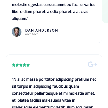
i
molestie egestas cursus amet eu facilisi varius
f
libero diam pharetra odio pharetra at cras
i
aliquam.”
c
a
DAN ANDERSON
Architect
d
o
c
o
m
C





o
l
5
a
“Nisl ac massa porttitor adipiscing pretium nec
d
s
sit turpis in adipiscing faucibus quam
e
s
consectetur pellentesque et mi molestie amet,
5
i
et, platea facilisi malesuada vitae in
f
scelerisque elementum vestibulum accumsan