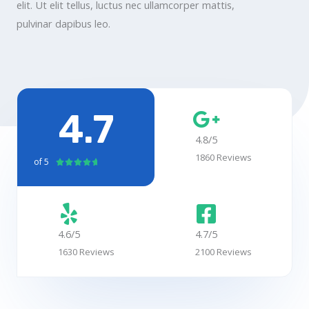
elit. Ut elit tellus, luctus nec ullamcorper mattis,
pulvinar dapibus leo.
4.7
4.8/5
1860 Reviews
of 5
C





l
a
s
s
4.6/5
4.7/5
i
1630 Reviews
2100 Reviews
f
i
c
a