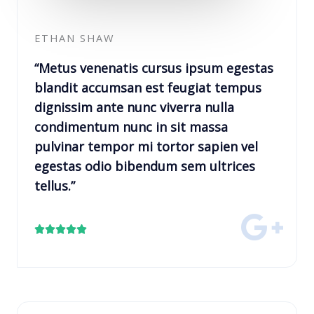
ETHAN SHAW
“Metus venenatis cursus ipsum egestas
blandit accumsan est feugiat tempus
dignissim ante nunc viverra nulla
condimentum nunc in sit massa
pulvinar tempor mi tortor sapien vel
egestas odio bibendum sem ultrices
tellus.”
C





l
a
s
s