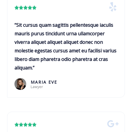
i
C





f
l
i
a
“Sit cursus quam sagittis pellentesque iaculis
c
s
mauris purus tincidunt urna ullamcorper
a
s
viverra aliquet aliquet aliquet donec non
d
i
molestie egestas cursus amet eu facilisi varius
o
f
libero diam pharetra odio pharetra at cras
c
i
aliquam.”
o
c
m
a
MARIA EVE
o
Lawyer
d
5
o
d
c
e
o
5
m
C





o