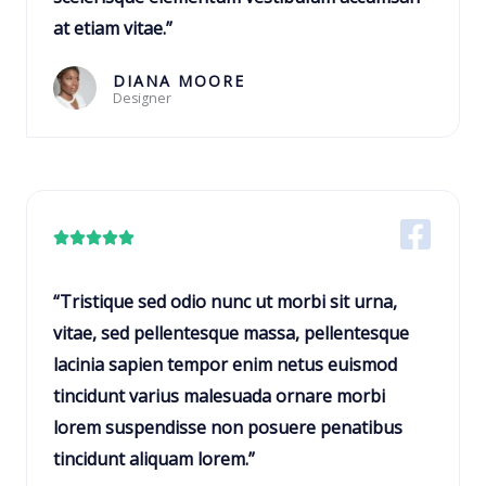
i
at etiam vitae.”
c
a
DIANA MOORE
Designer
d
o
c
o
m
C





o
l
5
a
“Tristique sed odio nunc ut morbi sit urna,
d
s
vitae, sed pellentesque massa, pellentesque
e
s
lacinia sapien tempor enim netus euismod
5
i
tincidunt varius malesuada ornare morbi
f
lorem suspendisse non posuere penatibus
i
tincidunt aliquam lorem.”
c