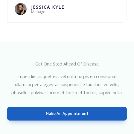
a
JESSICA KYLE
Manager
d
o
c
o
m
o
5
Get One Step Ahead Of Disease
d
Imperdiet aliquet est vel nulla turpis eu consequat
e
ullamcorper a egestas suspendisse faucibus eu velit,
5
phasellus pulvinar lorem et libero et tortor, sapien nulla.
Make An Appointment