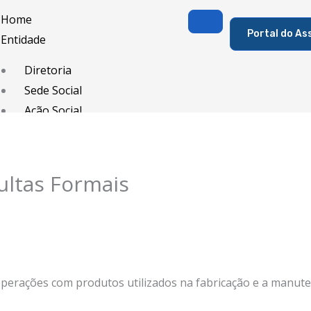
Home
Portal do As
Entidade
Diretoria
Sede Social
Ação Social
Associado
Porque ser um Associado
ultas Formais
Contribuições
Contribuição Sindical
Dissídios e Convenções de Trabalho
Filiação Sindical
EICON
 operações com produtos utilizados na fabricação e a manu
Serviços