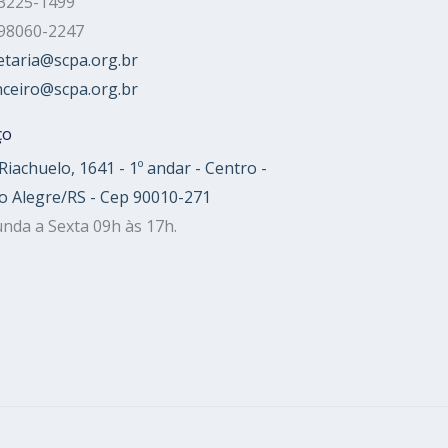
 3225-1499
 98060-2247
etaria@scpa.org.br
nceiro@scpa.org.br
ço
Riachuelo, 1641 - 1º andar - Centro -
o Alegre/RS - Cep 90010-271
nda a Sexta 09h às 17h.