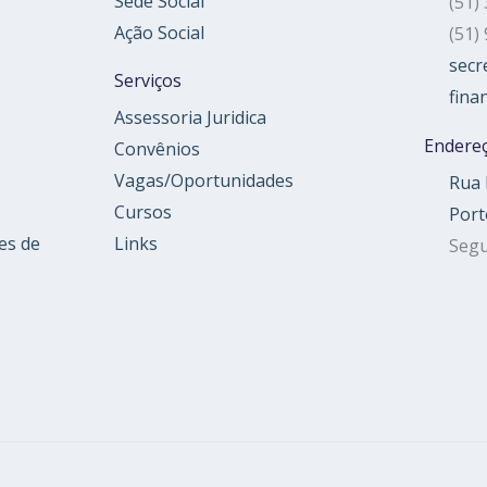
Sede Social
(51)
Ação Social
(51)
secr
Serviços
fina
Assessoria Juridica
Endere
Convênios
Vagas/Oportunidades
Rua 
Cursos
Port
es de
Links
Segu