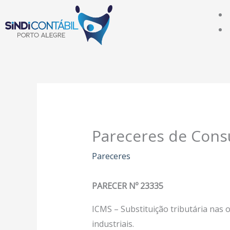
Ir
para
o
conteúdo
Pareceres de Cons
Pareceres
PARECER Nº 23335
ICMS – Substituição tributária nas
industriais.