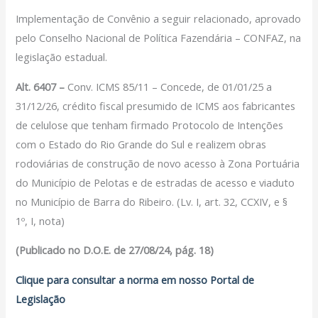
Filiação Sindical
Implementação de Convênio a seguir relacionado, aprovado
EICON
pelo Conselho Nacional de Política Fazendária – CONFAZ, na
legislação estadual.
Serviços
Alt. 6407 –
Conv. ICMS 85/11 – Concede, de 01/01/25 a
Assessoria Juridica
31/12/26, crédito fiscal presumido de ICMS aos fabricantes
Convênios
de celulose que tenham firmado Protocolo de Intenções
Vagas/Oportunidades
com o Estado do Rio Grande do Sul e realizem obras
Cursos
rodoviárias de construção de novo acesso à Zona Portuária
Links
do Município de Pelotas e de estradas de acesso e viaduto
Notícias
no Município de Barra do Ribeiro. (Lv. I, art. 32, CCXIV, e §
Agenda
1º, I, nota)
Contato
(Publicado no D.O.E. de 27/08/24, pág. 18)
Clique para consultar a norma em nosso Portal de
X
Legislação