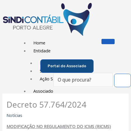
Ir
para
o
conteúdo
Home
Entidade
Diretoria
Portal do Associado
Sede Social
Pesquisar
Ação Social
Associado
Decreto 57.764/2024
Porque ser um Associado
Contribuições
Notícias
Contribuição Sindical
MODIFICAÇÃO NO REGULAMENTO DO ICMS (RICMS)
Dissídios e Convenções de Trabalho