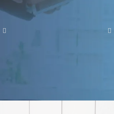
Filiação Sindical
EICON
Serviços
Assessoria Juridica
Convênios
Vagas/Oportunidades
Cursos
Links
Notícias
Agenda
Contato
X
Sindicato dos