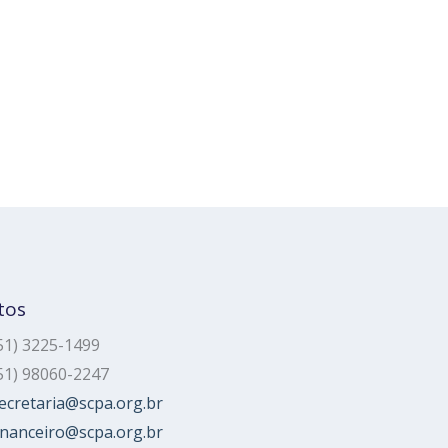
tos
51) 3225-1499
51) 98060-2247
ecretaria@scpa.org.br
inanceiro@scpa.org.br