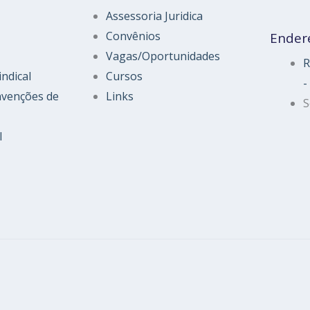
Assessoria Juridica
Convênios
Ender
Vagas/Oportunidades
R
indical
Cursos
-
nvenções de
Links
S
l