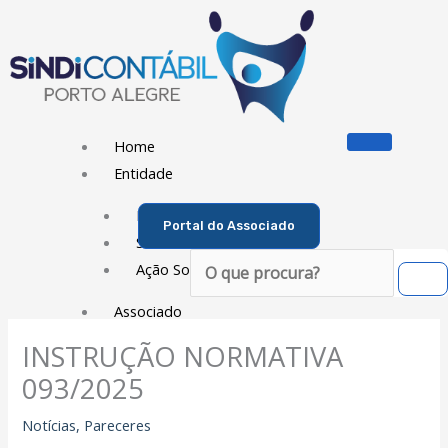
Ir
para
o
conteúdo
Home
Entidade
Diretoria
Portal do Associado
Sede Social
Pesquisar
Ação Social
Associado
INSTRUÇÃO NORMATIVA
Porque ser um Associado
093/2025
Contribuições
Contribuição Sindical
Notícias
,
Pareceres
Dissídios e Convenções de Trabalho