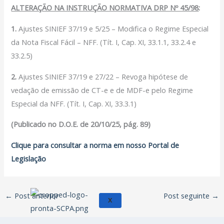
Filiação Sindical
ALTERAÇÃO NA INSTRUÇÃO NORMATIVA DRP Nº 45/98
:
EICON
1.
Ajustes SINIEF 37/19 e 5/25 – Modifica o Regime Especial
Serviços
da Nota Fiscal Fácil – NFF. (Tít. I, Cap. XI, 33.1.1, 33.2.4 e
33.2.5)
Assessoria Juridica
Convênios
2.
Ajustes SINIEF 37/19 e 27/22 – Revoga hipótese de
Vagas/Oportunidades
vedação de emissão de CT-e e de MDF-e pelo Regime
Cursos
Especial da NFF. (Tít. I, Cap. XI, 33.3.1)
Links
(Publicado no D.O.E. de 20/10/25, pág. 89)
Notícias
Clique para consultar a norma em nosso Portal de
Agenda
Legislação
Contato
←
Post anterior
Post seguinte
→
X