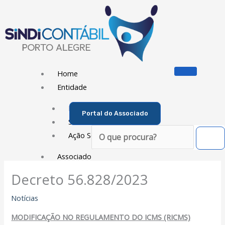
Ir
para
o
conteúdo
Home
Entidade
Diretoria
Portal do Associado
Sede Social
Pesquisar
Ação Social
Associado
Decreto 56.828/2023
Porque ser um Associado
Contribuições
Notícias
Contribuição Sindical
MODIFICAÇÃO NO REGULAMENTO DO ICMS (RICMS)
Dissídios e Convenções de Trabalho