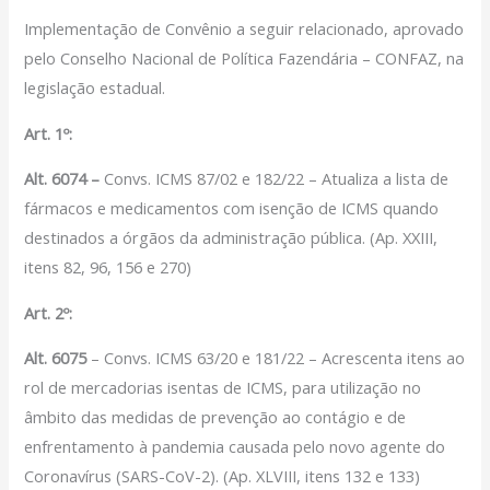
Filiação Sindical
Implementação de Convênio a seguir relacionado, aprovado
EICON
pelo Conselho Nacional de Política Fazendária – CONFAZ, na
legislação estadual.
Serviços
Art. 1º:
Assessoria Juridica
Convênios
Alt. 6074 –
Convs. ICMS 87/02 e 182/22 – Atualiza a lista de
Vagas/Oportunidades
fármacos e medicamentos com isenção de ICMS quando
Cursos
destinados a órgãos da administração pública. (Ap. XXIII,
Links
itens 82, 96, 156 e 270)
Notícias
Art. 2º:
Agenda
Alt. 6075
– Convs. ICMS 63/20 e 181/22 – Acrescenta itens ao
Contato
rol de mercadorias isentas de ICMS, para utilização no
âmbito das medidas de prevenção ao contágio e de
X
enfrentamento à pandemia causada pelo novo agente do
Coronavírus (SARS-CoV-2). (Ap. XLVIII, itens 132 e 133)