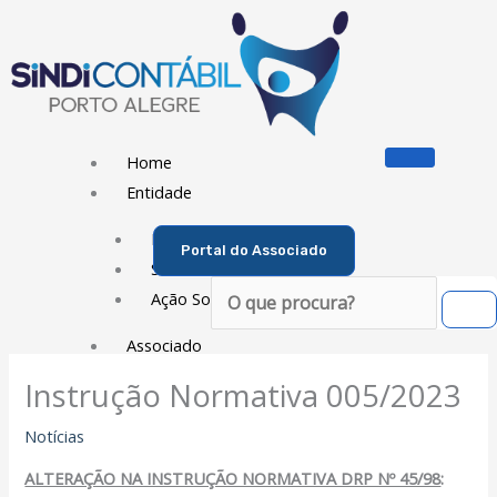
Ir
para
o
conteúdo
Home
Entidade
Diretoria
Portal do Associado
Sede Social
Pesquisar
Ação Social
Associado
Instrução Normativa 005/2023
Porque ser um Associado
Contribuições
Notícias
Contribuição Sindical
ALTERAÇÃO NA INSTRUÇÃO NORMATIVA DRP Nº 45/98
:
Dissídios e Convenções de Trabalho