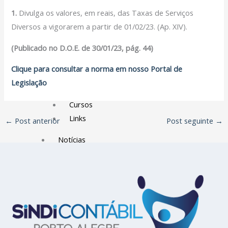
Filiação Sindical
1.
Divulga os valores, em reais, das Taxas de Serviços
EICON
Diversos a vigorarem a partir de 01/02/23. (Ap. XIV).
Serviços
(Publicado no D.O.E. de 30/01/23, pág. 44)
Assessoria Juridica
Clique para consultar a norma em nosso Portal de
Convênios
Legislação
Vagas/Oportunidades
Cursos
Links
←
Post anterior
Post seguinte
→
Notícias
Agenda
Contato
X