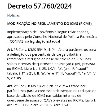
Decreto 57.760/2024
Notícias
MODIFICAÇÃO NO REGULAMENTO DO ICMS (RICMS)
Implementação de Convênios a seguir relacionados,
aprovados pelo Conselho Nacional de Política Fazendária
– CONFAZ, na legislação estadual.
Art. 1º:
Conv. ICMS 55/19, cl. 2ª – Altera parâmetros para
a definição dos percentuais de carga tributária
referentes à redução de base de cálculo de ICMS nas
saídas internas de querosene de aviação (QAV) prevista
no RICMS, Livro I, art. 23, LXVII, “b”. (art. 1º, “caput”,
tabela, § 1º, § 2º, I, II, “a”, “e” e “f”, III, “caput”, “b” e “c”, IV,
V, e § 4º)
Art. 2º:
Conv. ICMS 188/17, cls. 1ª e 2ª – Estabelece
parâmetros para a concessão de isenção ou redução de
base de cálculo de ICMS nas saídas internas de
querosene de aviação (QAV) previstas no RICMS, Livro I,
art. 9º, CCXXV, e art. 23, XCIV. (art. 1º-A)