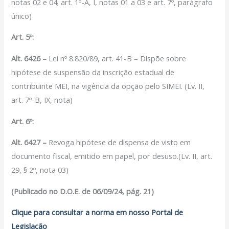
notas 02 e 04; art. 1º-A, I, notas 01 a 03 e art. 7º, parágrafo
único)
Art. 5º:
Alt. 6426 –
Lei nº 8.820/89, art. 41-B – Dispõe sobre
hipótese de suspensão da inscrição estadual de
contribuinte MEI, na vigência da opção pelo SIMEI. (Lv. II,
art. 7º-B, IX, nota)
Art. 6º:
Alt. 6427 –
Revoga hipótese de dispensa de visto em
documento fiscal, emitido em papel, por desuso.(Lv. II, art.
29, § 2º, nota 03)
(Publicado no D.O.E. de 06/09/24, pág. 21)
Clique para consultar a norma em nosso Portal de
Legislação