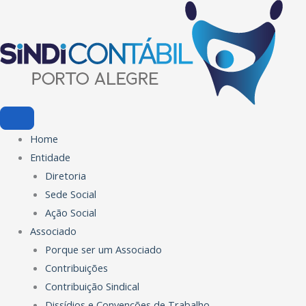
Ir
para
o
conteúdo
Home
Entidade
Diretoria
Sede Social
Ação Social
Associado
Porque ser um Associado
Contribuições
Contribuição Sindical
Dissídios e Convenções de Trabalho