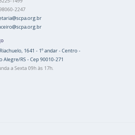
 3225-1499
 98060-2247
etaria@scpa.org.br
nceiro@scpa.org.br
ço
Riachuelo, 1641 - 1º andar - Centro -
o Alegre/RS - Cep 90010-271
nda a Sexta 09h às 17h.