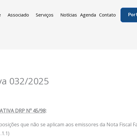
e
Associado
Serviços
Notícias
Agenda
Contato
Por
va 032/2025
TIVA DRP Nº 45/98
:
posições que não se aplicam aos emissores da Nota Fiscal F
.1.1)