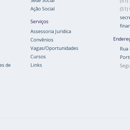
Sede Social
(51)
Ação Social
(51)
secr
Serviços
fina
Assessoria Juridica
Endere
Convênios
Vagas/Oportunidades
Rua 
Cursos
Port
es de
Links
Segu