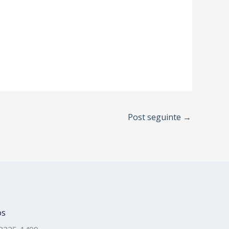
Post seguinte
→
os