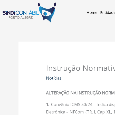
Ir
para
Home
Entidad
o
conteúdo
Instrução Normati
Notícias
ALTERAÇÃO NA INSTRUÇÃO NORMA
1
.
Convênio ICMS 50/24 – Indica dis
Eletrônica – NFCom. (Tít. I, Cap. XL, 1