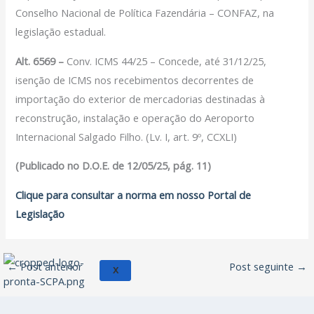
Conselho Nacional de Política Fazendária – CONFAZ, na
EICON
legislação estadual.
Serviços
Alt. 6569 –
Conv. ICMS 44/25 – Concede, até 31/12/25,
Assessoria Juridica
isenção de ICMS nos recebimentos decorrentes de
Convênios
importação do exterior de mercadorias destinadas à
Vagas/Oportunidades
reconstrução, instalação e operação do Aeroporto
Cursos
Internacional Salgado Filho. (Lv. I, art. 9º, CCXLI)
Links
(Publicado no D.O.E. de 12/05/25, pág. 11)
Notícias
Clique para consultar a norma em nosso Portal de
Agenda
Legislação
Contato
←
Post anterior
Post seguinte
→
X