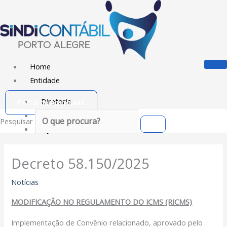
Ir
para
o
conteúdo
Home
Entidade
Diretoria
Portal do Associado
Sede Social
Pesquisar
Ação Social
Associado
Decreto 58.150/2025
Porque ser um Associado
Notícias
Contribuições
Contribuição Sindical
MODIFICAÇÃO NO REGULAMENTO DO ICMS (RICMS)
Dissídios e Convenções de Trabalho
Implementação de Convênio relacionado, aprovado pelo
Filiação Sindical